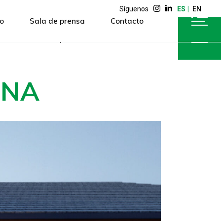
Síguenos
ES
EN
o
Sala de prensa
Contacto
o
Sala de prensa
Contacto
INA