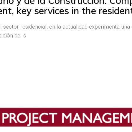
ario y de la Construcción: Com
, key services in the resident
el sector residencial, en la actualidad experimenta un
ición del s