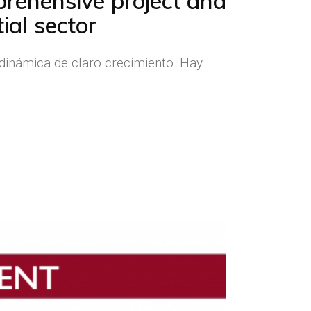
prehensive project and
ial sector
a dinámica de claro crecimiento. Hay