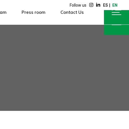
Follow us
ES
EN
eam
Press room
Contact Us
eam
Press room
Contact Us