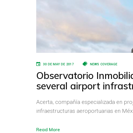
30 DE MAY DE 2017
NEWS COVERAGE
Observatorio Inmobilia
several airport infras
Acerta, compañía especializada en pro
infraestructuras aeroportuarias en Méxi
Read More