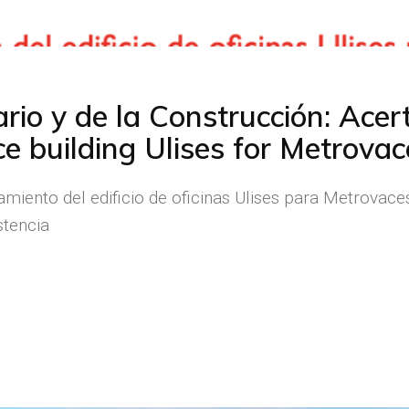
rio y de la Construcción: Acert
ce building Ulises for Metrova
miento del edificio de oficinas Ulises para Metrovace
stencia