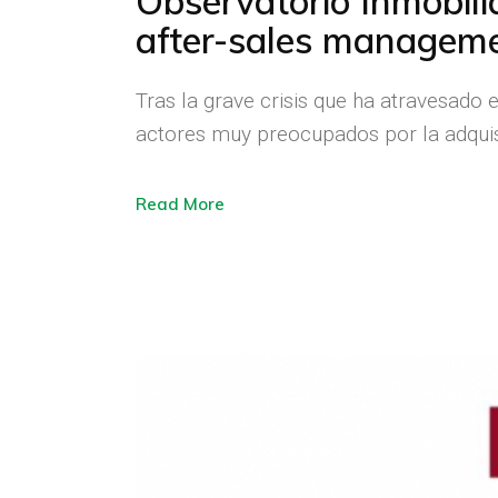
Observatorio Inmobili
after-sales management
Tras la grave crisis que ha atravesado 
actores muy preocupados por la adquis
Read More