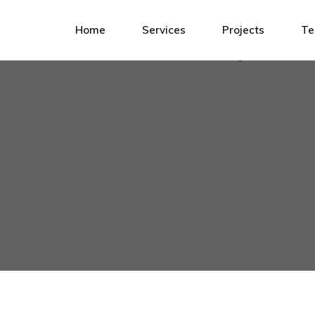
Home
Services
Projects
T
Home
Services
Projects
T